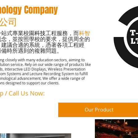
ology Company
限公司
一站式專業校園
科技
工程服務，而
科智
概念，並按照學校的要求，提供周全的
，建議合適的系統，憑著各項工程經
籌備時所遇到的複雜問題。
ng closely with many education sectors, aiming to
lution service. Rely on our wide range of products like
s, Interactive LED Displays, Wireless Presentation
oom Systems and Lecture Recording System to fulfill
hnological advancement. We offer a wide range of
ns designed to support our clients.
p / Call Us Now:
51059644
Hot Sale
Our Product