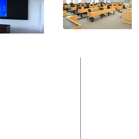
Areas We Cov
科智科技有一個優秀
同類别的智能系統，
軟件開發
手機應用程式
禮堂影音響系統
課室擴音系統
教學聆聽系統
校園網絡對講系
校園廣播系統
教學無線咪
課室紅外線擴音
多通道無線咪系