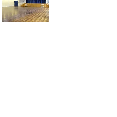
er
的專業設計團隊，可以設計制作各種不
包括
互動式融合智能黑板
教學電子黑板
教學無線咪
紅外無線咪
迷你型無線咪
統
UHF導遊翻譯系統
2.4G導遊翻譯系統
課室擴音器
系統
挂牆喇叭挂牆音柱
統