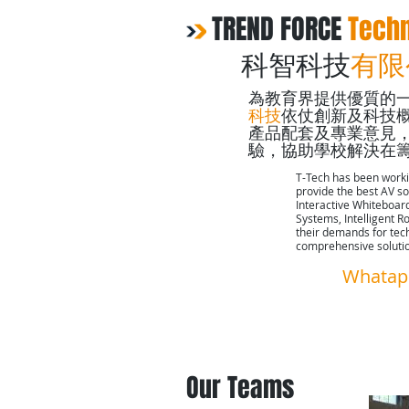
TREND FORCE
Techn
科智科技
有
為教育界提供優質的
科技
依仗創新及科技
產品配套及專業意見
驗，協助學校解決在
T-Tech has been worki
provide the best AV so
Interactive Whiteboard
Systems, Intelligent R
their demands for tec
comprehensive solutio
Whatap
Home
Our Teams